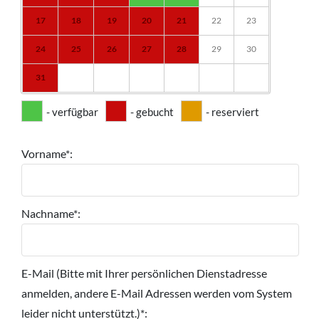
17
18
19
20
21
22
23
24
25
26
27
28
29
30
31
- verfügbar
- gebucht
- reserviert
Vorname*:
Nachname*:
E-Mail (Bitte mit Ihrer persönlichen Dienstadresse
anmelden, andere E-Mail Adressen werden vom System
leider nicht unterstützt.)*: