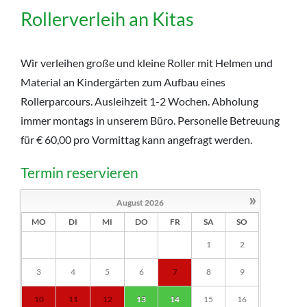
Rollerverleih an Kitas
Wir verleihen große und kleine Roller mit Helmen und
Material an Kindergärten zum Aufbau eines
Rollerparcours. Ausleihzeit 1-2 Wochen. Abholung
immer montags in unserem Büro. Personelle Betreuung
für € 60,00 pro Vormittag kann angefragt werden.
Termin reservieren
»
August
2026
MO
DI
MI
DO
FR
SA
SO
1
2
3
4
5
6
7
8
9
10
11
12
13
14
15
16